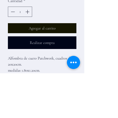
Cantidad
*
Agregar al carrito
Realizar compra
Alfombra de cuero Patchwork, cuadros de
20x20cm.
medidas 1.80x1.20cm.
Producto selecionado e importado por
CHILE CUEROS.