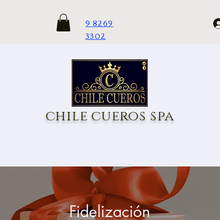
9 8269
3302
chile cueros spa
Fidelización