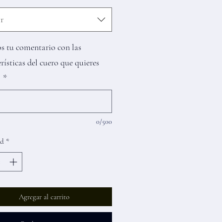
r
s tu comentario con las
rísticas del cuero que quieres
r
*
0/500
ad
*
Agregar al carrito