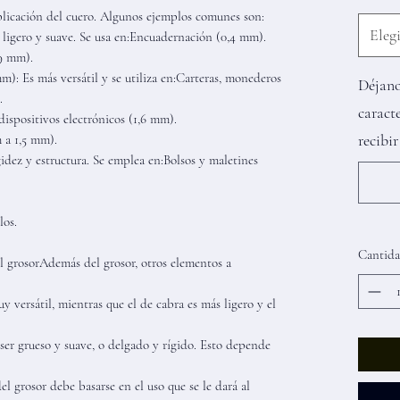
aplicación del cuero. Algunos ejemplos comunes son:
Elegi
ligero y suave. Se usa en:Encuadernación (0,4 mm).
9 mm).
): Es más versátil y se utiliza en:Carteras, monederos
Déjano
.
caracte
dispositivos electrónicos (1,6 mm).
recibi
 a 1,5 mm).
idez y estructura. Se emplea en:Bolsos y maletines
los.
Cantid
el grosorAdemás del grosor, otros elementos a
y versátil, mientras que el de cabra es más ligero y el
er grueso y suave, o delgado y rígido. Esto depende
el grosor debe basarse en el uso que se le dará al