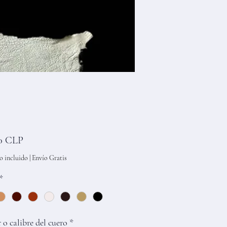
Precio
0 CLP
o incluido
|
Envío Gratis
*
 o calibre del cuero
*