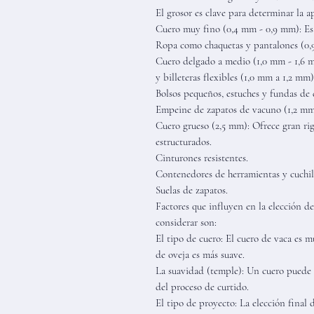
El grosor es clave para determinar la 
Cuero muy fino (0,4 mm - 0,9 mm): Es 
Ropa como chaquetas y pantalones (0,
Cuero delgado a medio (1,0 mm - 1,6 mm
y billeteras flexibles (1,0 mm a 1,2 mm)
Bolsos pequeños, estuches y fundas de 
Empeine de zapatos de vacuno (1,2 mm
Cuero grueso (2,5 mm): Ofrece gran rig
estructurados.
Cinturones resistentes.
Contenedores de herramientas y cuchil
Suelas de zapatos.
Factores que influyen en la elección d
considerar son:
El tipo de cuero: El cuero de vaca es mu
de oveja es más suave.
La suavidad (temple): Un cuero puede s
del proceso de curtido.
El tipo de proyecto: La elección final d