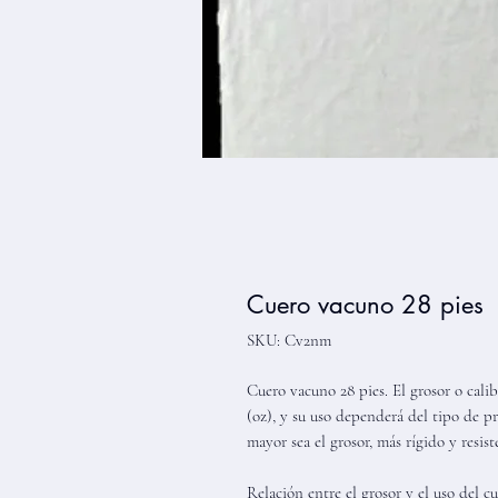
Cuero vacuno 28 pies
SKU: Cv2nm
Cuero vacuno 28 pies. El grosor o cali
(oz), y su uso dependerá del tipo de pr
mayor sea el grosor, más rígido y resiste
Relación entre el grosor y el uso del c