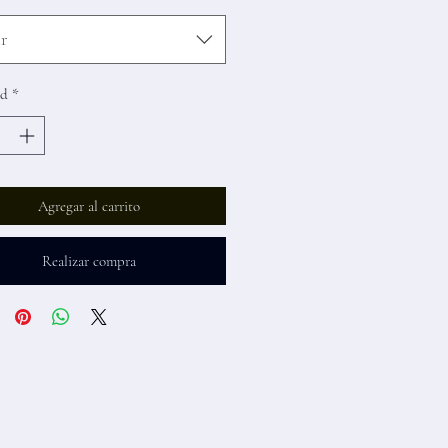
r
ad
*
Agregar al carrito
Realizar compra