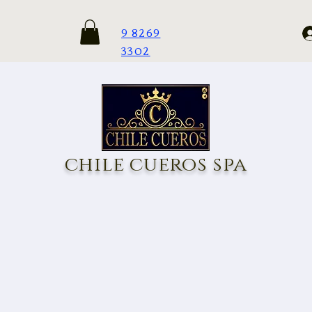
9 8269
3302
chile cueros spa