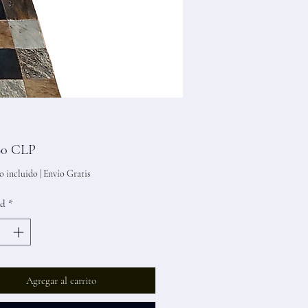
Precio
90 CLP
o incluido
|
Envío Gratis
ad
*
Agregar al carrito