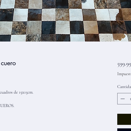
 cuero
599.9
Impuest
Cantid
cuadros de 15x15cm.
 CUEROS.