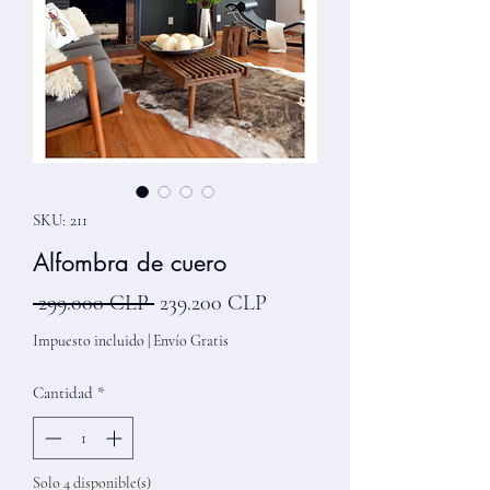
SKU: 211
Alfombra de cuero
Precio
Precio de oferta
 299.000 CLP 
239.200 CLP
Impuesto incluido
|
Envío Gratis
Cantidad
*
Solo 4 disponible(s)