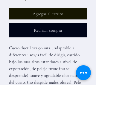
Agregar al carrito
Realizar compra
Cuero ductil 2x1.90 mts. , adaptable a
diferentes usos,es facil de dirigir, curtido
bajo los más altos estandares a nivel de
exportación, de pelaje firme (no se
desprende), suave y agradable olor natural
del cuero. (no despide malos olores). Pelo
corto, que conserva su brillo y calidad
excepcional durante muchos años.