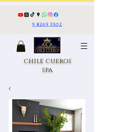
9 8269 3302
chile cueros
spa